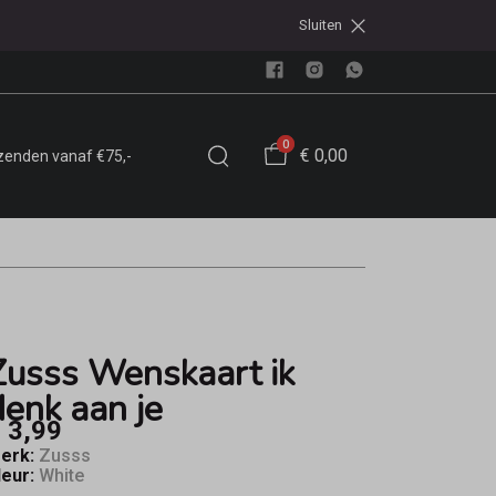
Sluiten
0
€ 0,00
rzenden vanaf €75,-
Zusss Wenskaart ik
denk aan je
 3,99
erk:
Zusss
leur:
White