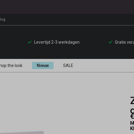
log
Levertijd 2-3 werkdagen
Gratis ve
hop the look
Nieuw
SALE
€
M
K