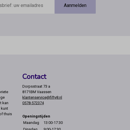
Aanmelden
Contact
Dorpsstraat 73 a
riete
8171BM Vaassen
ige
klantenservice@fifty8.nl
t kan
0578-572374
 kunt
of thuis
Openingstijden
Maandag
13:00-17:30
Dinsdag
9:00-17:30