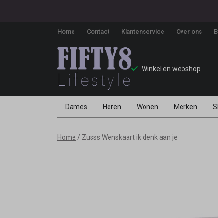
Home
Contact
Klantenservice
Over ons
B
Winkel en webshop
Dames
Heren
Wonen
Merken
S
Zusss
Home
Zusss Wenskaart ik denk aan je
Wenskaart
ik
denk