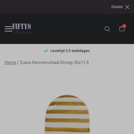
Sluiten
0
Levertijd 2-3 werkdagen
Zusss
Home
Zusss Serveerschaal Streep 20x11,5
Serveerschaal
Streep
20x11,5
-
Fifty8