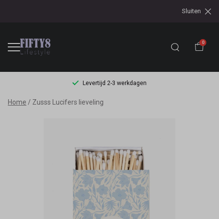
Sluiten
0
Levertijd 2-3 werkdagen
Zusss
Home
Zusss Lucifers lieveling
Lucifers
lieveling
-
Fifty8