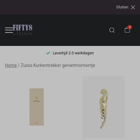
Sluiten
0
Levertijd 2-3 werkdagen
Zusss
Home
Zusss Kurkentrekker genietmomentje
Kurkentrekker
genietmomentje
-
Fifty8