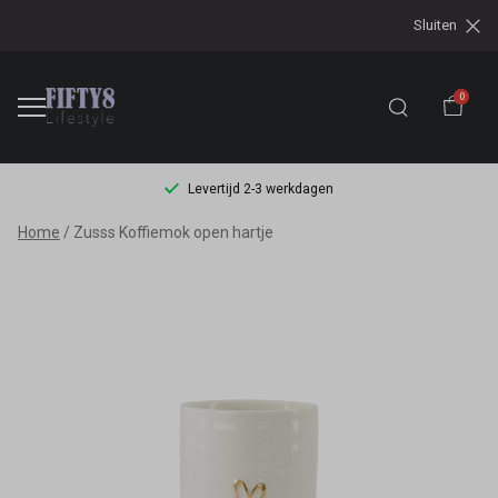
Sluiten
0
Levertijd 2-3 werkdagen
Zusss
Home
Zusss Koffiemok open hartje
Koffiemok
open
hartje
-
Fifty8