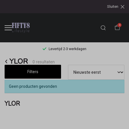
Sluiten
0
Levertijd 2-3 werkdagen
YLOR
YLOR
0 resultaten
-
Filters
Fifty8
Geen producten gevonden
YLOR