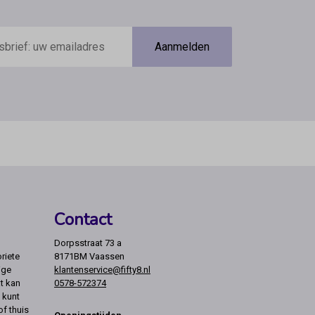
Aanmelden
Contact
Dorpsstraat 73 a
riete
8171BM Vaassen
ige
klantenservice@fifty8.nl
t kan
0578-572374
 kunt
of thuis