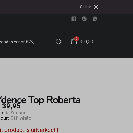
Sluiten
0
€ 0,00
rzenden vanaf €75,-
Ydence Top Roberta
 39,95
erk:
Ydence
leur:
Off-white
it product is uitverkocht.