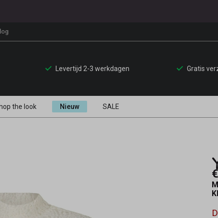
log
Levertijd 2-3 werkdagen
Gratis ve
hop the look
Nieuw
SALE
€
M
K
D