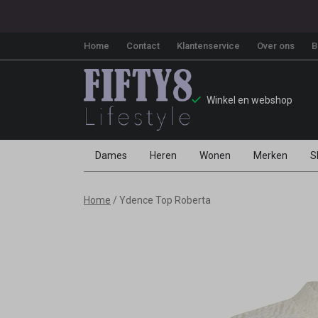
Home
Contact
Klantenservice
Over ons
B
Winkel en webshop
Dames
Heren
Wonen
Merken
S
Ydence
Home
Ydence Top Roberta
Top
Roberta
-