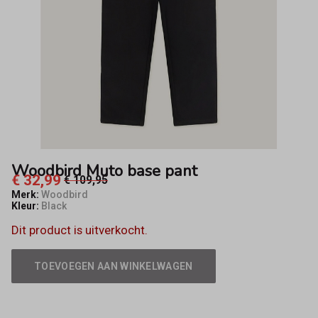
Woodbird Muto base pant
€ 32,99
€ 109,95
Merk:
Woodbird
Kleur:
Black
Dit product is uitverkocht.
TOEVOEGEN AAN WINKELWAGEN