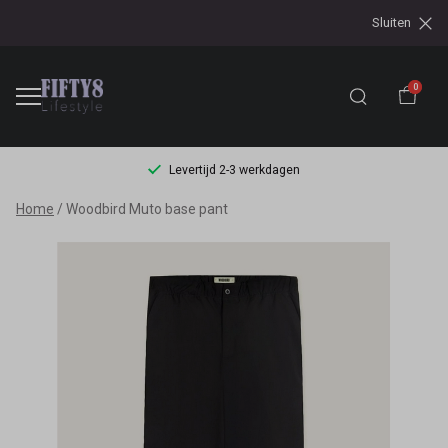
Sluiten
0
Levertijd 2-3 werkdagen
Woodbird
Home
Woodbird Muto base pant
Muto
base
pant
-
Fifty8