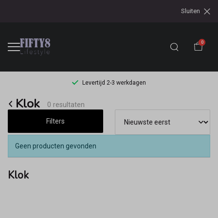
Sluiten
0
Levertijd 2-3 werkdagen
Klok
Klok
0 resultaten
-
Filters
Fifty8
Geen producten gevonden
Klok