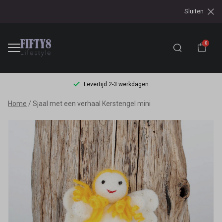
Sluiten
0
Levertijd 2-3 werkdagen
Sjaal
Home
Sjaal met een verhaal Kerstengel mini
met
een
verhaal
Kerstengel
mini