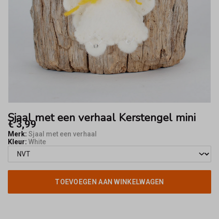
-
Fifty8
Sjaal met een verhaal Kerstengel mini
€ 3,99
Merk:
Sjaal met een verhaal
Kleur:
White
TOEVOEGEN AAN WINKELWAGEN