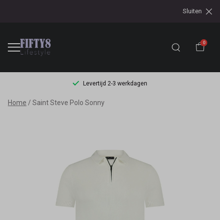
Sluiten
0
Levertijd 2-3 werkdagen
Saint
Home
Saint Steve Polo Sonny
Steve
Polo
Sonny
-
Fifty8