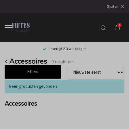
Sluiten
0
Levertijd 2-3 werkdagen
Accessoires
Accessoires
0 resultaten
-
Filters
Fifty8
Geen producten gevonden
Accessoires