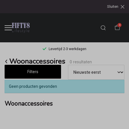
Sluiten
0
Levertijd 2-3 werkdagen
Woonaccessoires
Woonaccessoires
0 resultaten
-
Filters
Fifty8
Geen producten gevonden
Woonaccessoires