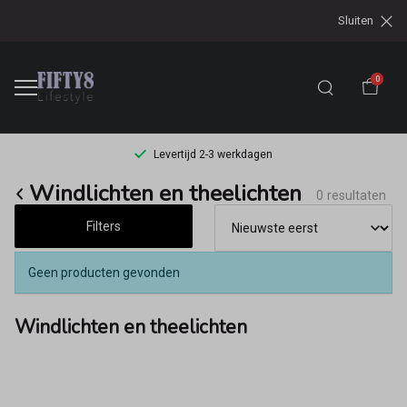
Sluiten
0
Levertijd 2-3 werkdagen
Windlichten
Windlichten en theelichten
0 resultaten
en
Filters
theelichten
Geen producten gevonden
-
Windlichten en theelichten
Fifty8