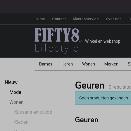
Home
Contact
Klantenservice
Over ons
B
Winkel en webshop
Dames
Heren
Wonen
Merken
S
Geuren
Geuren
Nieuw
-
0 resultate
Mode
Geen producten gevonden
Fifty8
Wonen
Kussens en plaids
Geuren
Kleden