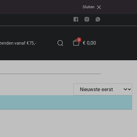
Sluiten
0
€ 0,00
rzenden vanaf €75,-