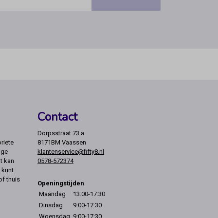
Contact
Dorpsstraat 73 a
riete
8171BM Vaassen
ige
klantenservice@fifty8.nl
t kan
0578-572374
 kunt
of thuis
Openingstijden
Maandag
13:00-17:30
Dinsdag
9:00-17:30
Woensdag
9:00-17:30