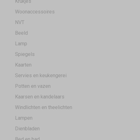
Krukjes
Woonaccessoires
NVT
Beeld
Lamp
Spiegels
Kaarten
Servies en keukengerei
Potten en vazen
Kaarsen en kandelaars
Windlichten en theelichten
Lampen
Dienbladen
Bed en bad