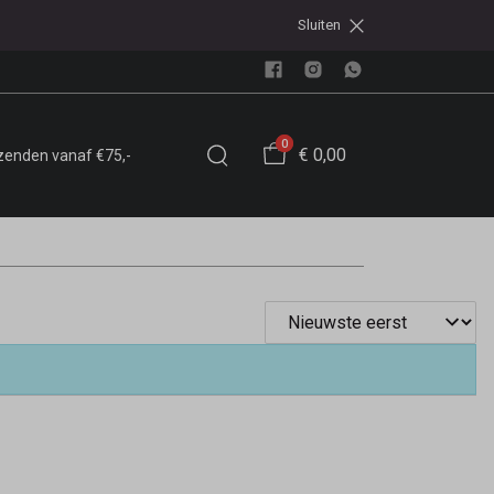
Sluiten
0
€ 0,00
rzenden vanaf €75,-