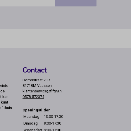
Contact
Dorpsstraat 73 a
riete
8171BM Vaassen
ige
klantenservice@fifty8.nl
t kan
0578-572374
 kunt
of thuis
Openingstijden
Maandag
13:00-17:30
Dinsdag
9:00-17:30
Woensdag
9:00-17:30