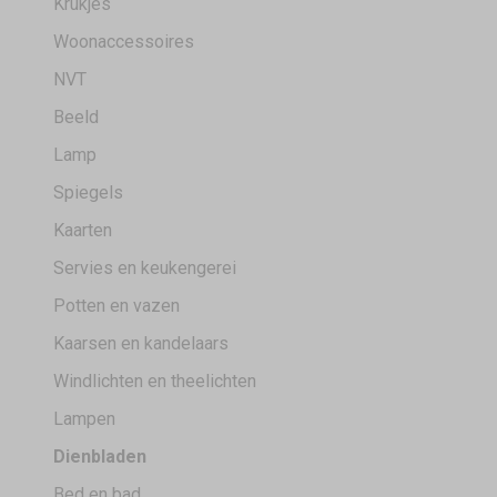
Krukjes
Woonaccessoires
NVT
Beeld
Lamp
Spiegels
Kaarten
Servies en keukengerei
Potten en vazen
Kaarsen en kandelaars
Windlichten en theelichten
Lampen
Dienbladen
Bed en bad