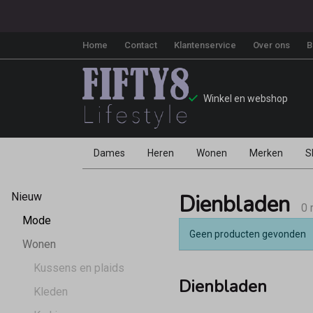
Home
Contact
Klantenservice
Over ons
B
Winkel en webshop
Dames
Heren
Wonen
Merken
S
Dienbladen
Dienbladen
Nieuw
-
0 
Mode
Geen producten gevonden
Fifty8
Wonen
Kussens en plaids
Dienbladen
Kleden