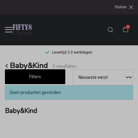
Sluiten
0
Levertijd 2-3 werkdagen
Baby&Kind
Baby&Kind
0 resultaten
-
Filters
Fifty8
Geen producten gevonden
Baby&Kind