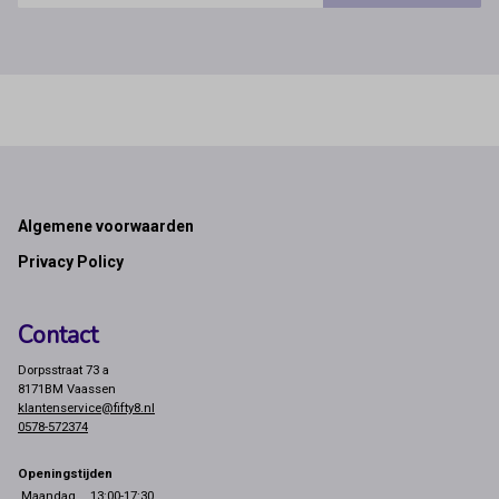
Footer
Algemene voorwaarden
Privacy Policy
Contact
Dorpsstraat 73 a
8171BM Vaassen
klantenservice@fifty8.nl
0578-572374
Openingstijden
Maandag
13:00-17:30