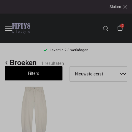
Sluiten
0
Levertijd 2-3 werkdagen
Broeken
Broeken
1 resultaten
-
Filters
Fifty8