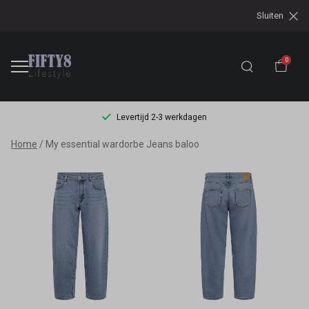
Sluiten
0
Levertijd 2-3 werkdagen
My
Home
My essential wardorbe Jeans baloo
essential
wardorbe
Jeans
baloo
-