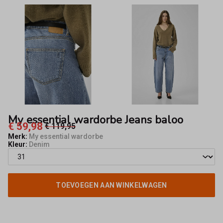
Fifty8
My essential wardorbe Jeans baloo
€ 59,98
€ 119,95
Merk:
My essential wardorbe
Kleur:
Denim
TOEVOEGEN AAN WINKELWAGEN