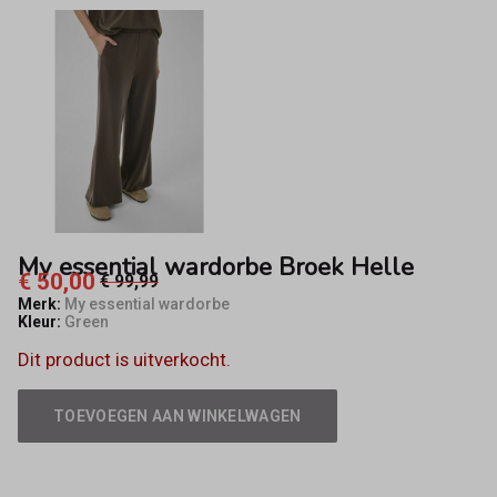
Fifty8
My essential wardorbe Broek Helle
€ 50,00
€ 99,99
Merk:
My essential wardorbe
Kleur:
Green
Dit product is uitverkocht.
TOEVOEGEN AAN WINKELWAGEN