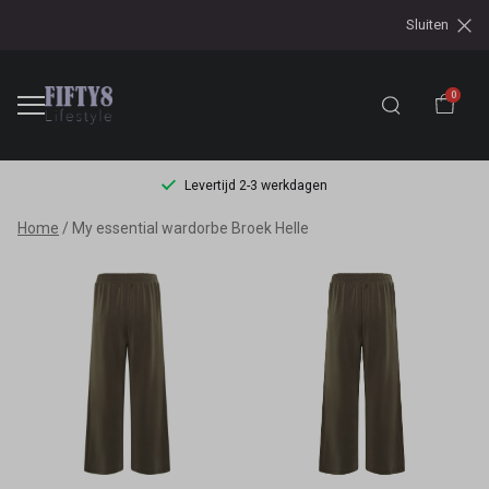
Sluiten
0
Levertijd 2-3 werkdagen
My
Home
My essential wardorbe Broek Helle
essential
wardorbe
Broek
Helle
-