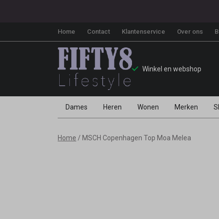
Home
Contact
Klantenservice
Over ons
B
Winkel en webshop
Dames
Heren
Wonen
Merken
S
MSCH
Home
MSCH Copenhagen Top Moa Melea
Copenhagen
Top
Moa