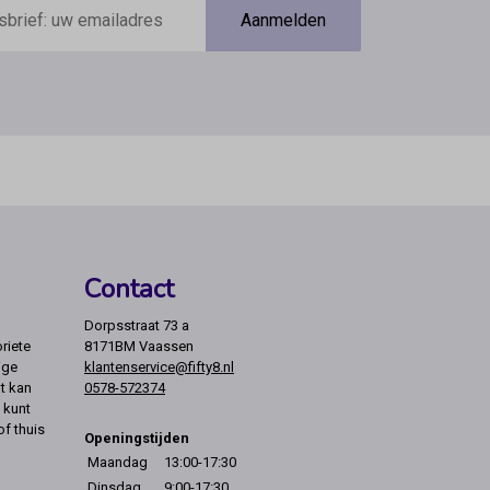
Aanmelden
Contact
Dorpsstraat 73 a
riete
8171BM Vaassen
ige
klantenservice@fifty8.nl
t kan
0578-572374
 kunt
of thuis
Openingstijden
Maandag
13:00-17:30
Dinsdag
9:00-17:30