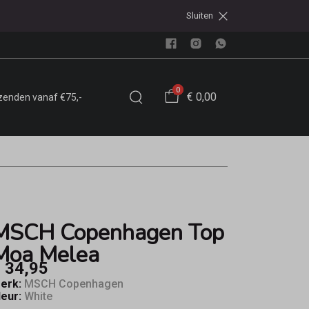
Sluiten
0
€ 0,00
rzenden vanaf €75,-
MSCH Copenhagen Top
Moa Melea
 34,95
erk:
MSCH Copenhagen
leur:
White