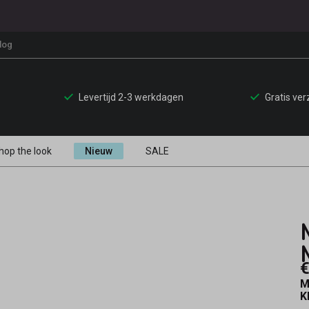
log
Levertijd 2-3 werkdagen
Gratis ve
hop the look
Nieuw
SALE
€
M
K