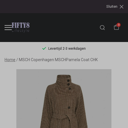
Sluiten
0
Levertijd 2-3 werkdagen
MSCH
Home
MSCH Copenhagen MSCHPamela Coat CHK
Copenhagen
MSCHPamela
Coat
CHK
-