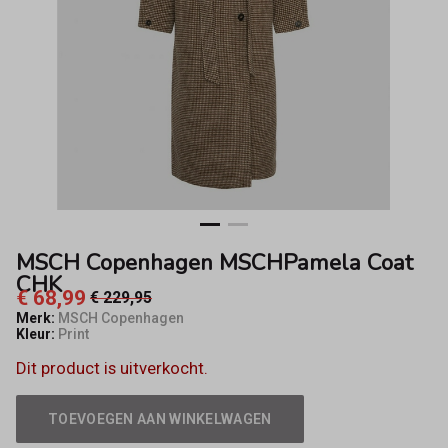
Fifty8
MSCH Copenhagen MSCHPamela Coat
CHK
€ 68,99
€ 229,95
Merk:
MSCH Copenhagen
Kleur:
Print
Dit product is uitverkocht.
TOEVOEGEN AAN WINKELWAGEN