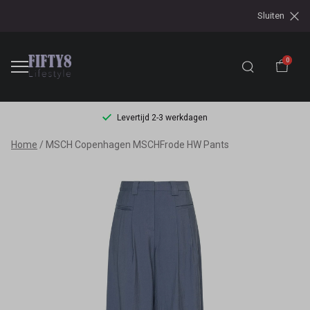
Sluiten
0
Levertijd 2-3 werkdagen
MSCH
Home
MSCH Copenhagen MSCHFrode HW Pants
Copenhagen
MSCHFrode
HW
Pants
-