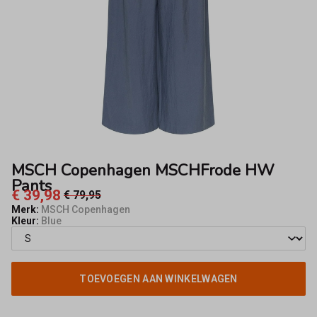
Fifty8
MSCH Copenhagen MSCHFrode HW
Pants
€ 39,98
€ 79,95
Merk:
MSCH Copenhagen
Kleur:
Blue
TOEVOEGEN AAN WINKELWAGEN