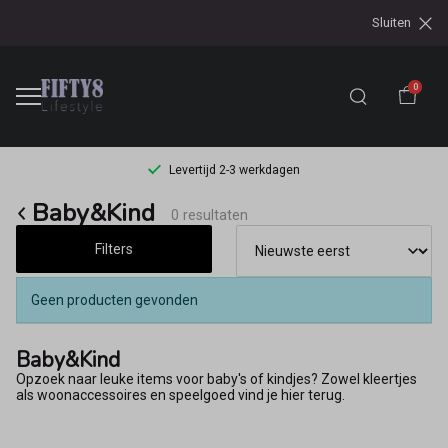
Sluiten
0
Levertijd 2-3 werkdagen
Baby&kind
Baby&Kind
0 resultaten
-
Filters
Fifty8
Geen producten gevonden
Baby&Kind
Opzoek naar leuke items voor baby's of kindjes? Zowel kleertjes
als woonaccessoires en speelgoed vind je hier terug.