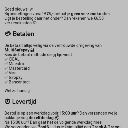
Goed nieuws! 🎉
Bij bestellingen vanaf
€75,-
betaal je
geen verzendkosten
.
Ligt je bestelling daar net onder? Dan rekenen we €6,50
verzendkosten 💶.
💳 Betalen
Je betaalt altijd veilig via de vertrouwde omgeving van
MultiSafepay
🔐.
Kies de betaalmethode die jij fijn vindt:
✅ iDEAL
✅ Maestro
✅ Mastercard
✅ Visa
✅ Giropay
✅ Bancontact
Wel zo handig!
⏰ Levertijd
Bestel je op een werkdag vóór
15:00 uur
? Dan verzenden we je
pakketje nog
dezelfde dag
📬.
Na 15:00 uur? Dan gaat het de volgende werkdag mee.
We verzenden via
PostNL
, dus je krijgt altijd een
Track & Trace-