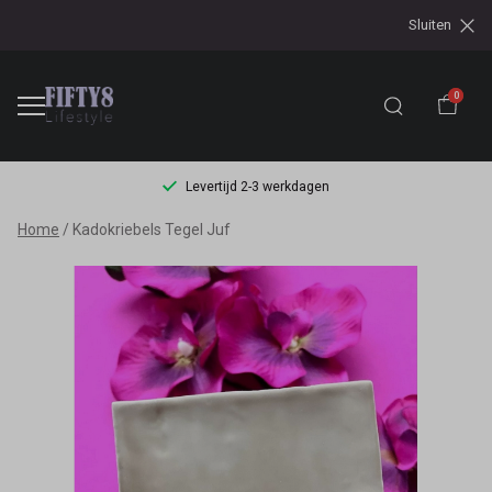
Sluiten
0
Levertijd 2-3 werkdagen
Kadokriebels
Home
Kadokriebels Tegel Juf
Tegel
Juf
-
Fifty8