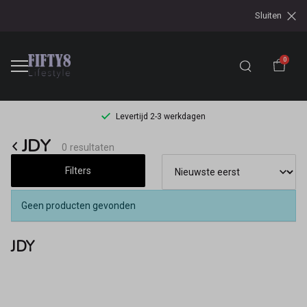
Sluiten
0
Levertijd 2-3 werkdagen
JDY
JDY
0 resultaten
-
Filters
Fifty8
Geen producten gevonden
JDY