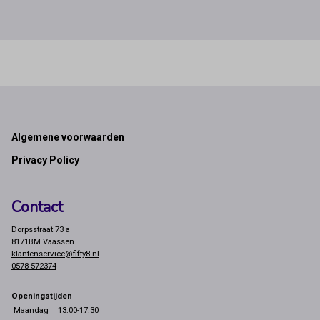
Footer
Algemene voorwaarden
Privacy Policy
Contact
Dorpsstraat 73 a
8171BM Vaassen
klantenservice@fifty8.nl
0578-572374
Openingstijden
Maandag
13:00-17:30