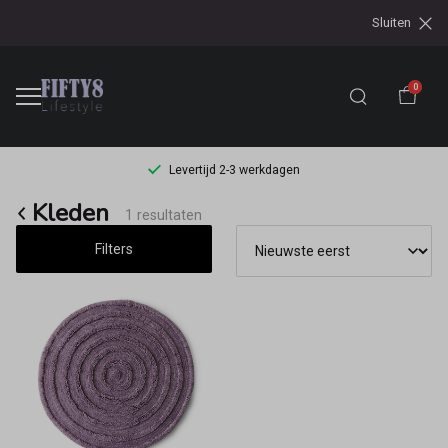
Sluiten
0
Levertijd 2-3 werkdagen
Kleden
Kleden
1 resultaten
-
Filters
Fifty8