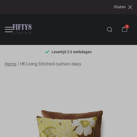
Sluiten
0
Levertijd 2-3 werkdagen
HK
Home
HK Living Stitched cushion daisy
Living
Stitched
cushion
daisy
-