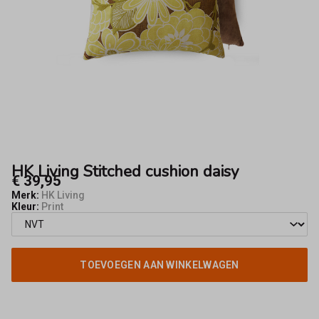
Fifty8
HK Living Stitched cushion daisy
€ 39,95
Merk:
HK Living
Kleur:
Print
TOEVOEGEN AAN WINKELWAGEN