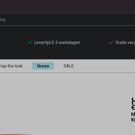
log
Levertijd 2-3 werkdagen
Gratis ve
hop the look
Nieuw
SALE
€
M
K