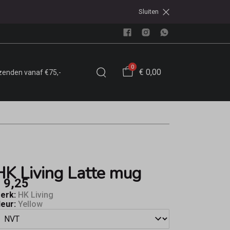
Sluiten
0
€ 0,00
rzenden vanaf €75,-
HK Living Latte mug
 9,25
erk:
HK Living
leur:
Yellow