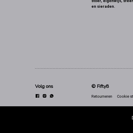
stoer, eigenwijs, sfeer
en sieraden.
Volg ons
© Fifty8
Retourneren
Cookie s