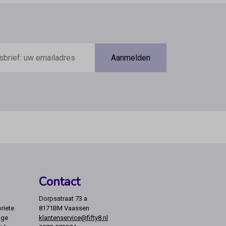
Aanmelden
Contact
Dorpsstraat 73 a
riete
8171BM Vaassen
ige
klantenservice@fifty8.nl