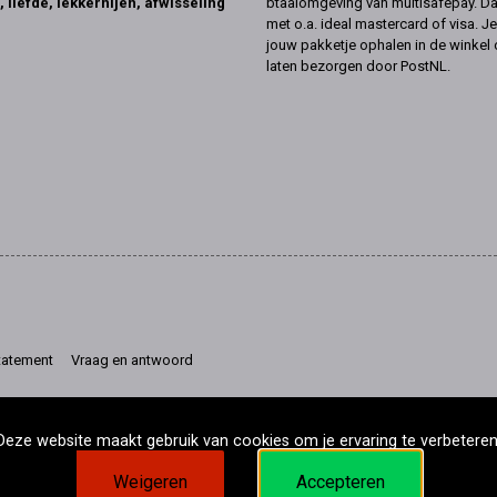
, liefde, lekkernijen, afwisseling
btaalomgeving van multisafepay. Da
met o.a. ideal mastercard of visa. Je
jouw pakketje ophalen in de winkel 
laten bezorgen door PostNL.
tatement
Vraag en antwoord
Deze website maakt gebruik van cookies om je ervaring te verbeteren
Weigeren
Accepteren