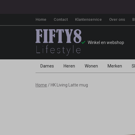
Home
Contact
Klantenservice
Over ons
B
Winkel en webshop
Dames
Heren
Wonen
Merken
S
HK
Home
HK Living Latte mug
Living
Latte
mug