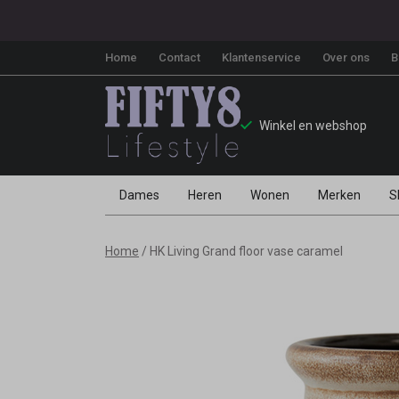
Home
Contact
Klantenservice
Over ons
B
Winkel en webshop
Dames
Heren
Wonen
Merken
S
HK
Home
HK Living Grand floor vase caramel
Living
Grand
floor