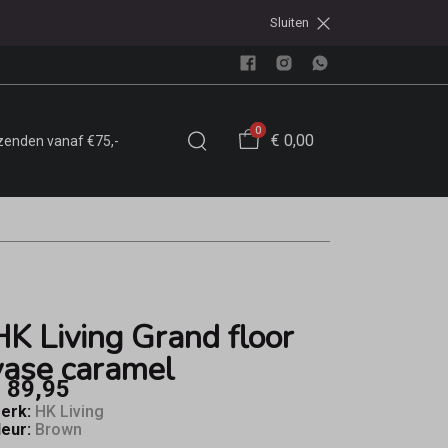
Sluiten
0
€ 0,00
rzenden vanaf €75,-
HK Living Grand floor
vase caramel
 89,95
erk:
HK Living
leur:
Brown