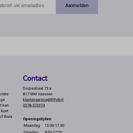
Aanmelden
Contact
Dorpsstraat 73 a
riete
8171BM Vaassen
ige
klantenservice@fifty8.nl
t kan
0578-572374
 kunt
of thuis
Openingstijden
Maandag
13:00-17:30
Dinsdag
9:00-17:30