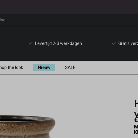
log
Levertijd 2-3 werkdagen
Gratis ve
hop the look
Nieuw
SALE
€
M
K