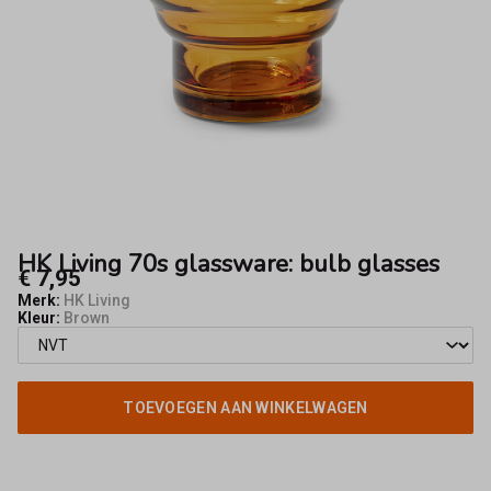
-
Fifty8
HK Living 70s glassware: bulb glasses
€ 7,95
Merk:
HK Living
Kleur:
Brown
TOEVOEGEN AAN WINKELWAGEN