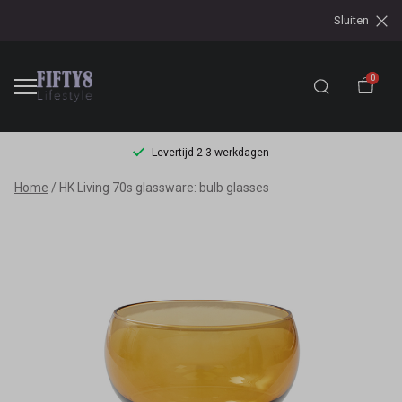
Sluiten
0
Levertijd 2-3 werkdagen
HK
Home
HK Living 70s glassware: bulb glasses
Living
70s
glassware:
bulb
glasses