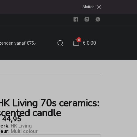
Sluiten
0
€ 0,00
rzenden vanaf €75,-
HK Living 70s ceramics:
scented candle
 44,95
erk:
HK Living
leur:
Multi colour