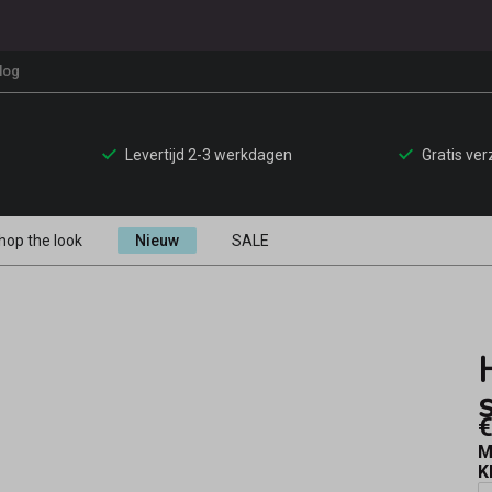
log
Levertijd 2-3 werkdagen
Gratis ve
hop the look
Nieuw
SALE
€
M
K