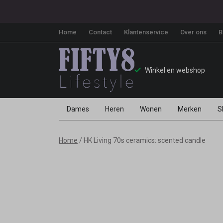
Home
Contact
Klantenservice
Over ons
B
Winkel en webshop
Dames
Heren
Wonen
Merken
S
HK
Home
HK Living 70s ceramics: scented candle
Living
70s
ceramics: