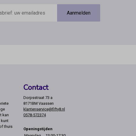
Aanmelden
Contact
Dorpsstraat 73 a
riete
8171BM Vaassen
ige
klantenservice@fifty8.nl
t kan
0578-572374
 kunt
of thuis
Openingstijden
Maandag
13:00-17:30