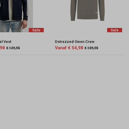
Sale
Sale
el Vest
Dstrezzed Owen Crew
,98
Vanaf € 54,98
€ 139,95
€ 109,95