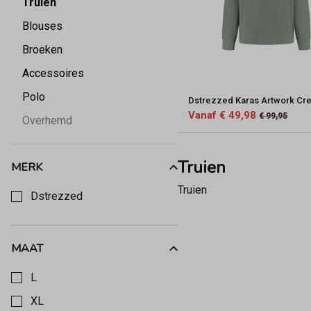
Truien
Blouses
Broeken
Accessoires
Polo
Dstrezzed Karas Artwork Cr
Vanaf € 49,98
€ 99,95
Overhemd
Truien
MERK
Kies een Merk om op te filteren
Truien
Dstrezzed
MAAT
Kies een Maat om op te filteren
L
XL