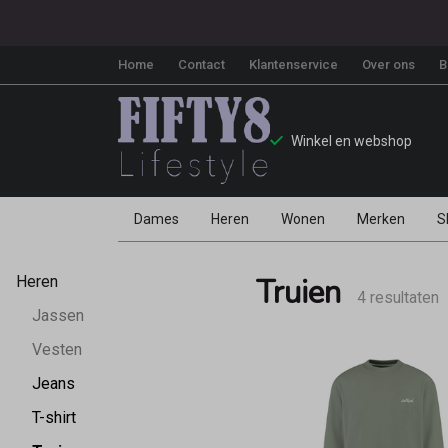
Home
Contact
Klantenservice
Over ons
B
Winkel en webshop
Dames
Heren
Wonen
Merken
S
Truien
Truien
Heren
-
4 resultaten
Jassen
Fifty8
Vesten
Jeans
T-shirt