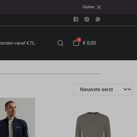
Sluiten
0
€ 0,00
rzenden vanaf €75,-