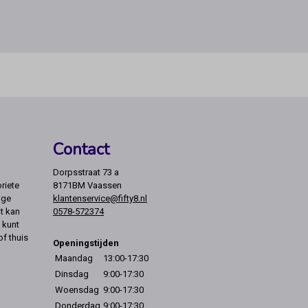
Contact
Dorpsstraat 73 a
riete
8171BM Vaassen
ige
klantenservice@fifty8.nl
t kan
0578-572374
 kunt
of thuis
Openingstijden
Maandag
13:00-17:30
Dinsdag
9:00-17:30
Woensdag
9:00-17:30
Donderdag
9:00-17:30