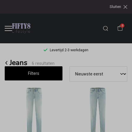
Sluiten
0
Levertijd 2-3 werkdagen
Jeans
Jeans
6 resultaten
-
Filters
Fifty8