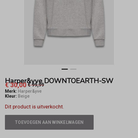
Harper&yve DOWNTOEARTH-SW
€ 30,00
€ 99,99
Merk:
Harper&yve
Kleur:
Beige
Dit product is uitverkocht.
TOEVOEGEN AAN WINKELWAGEN