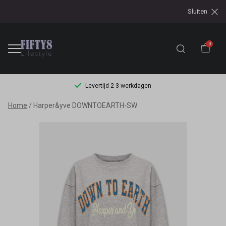
Sluiten
0
Levertijd 2-3 werkdagen
Harper&yve
Home
Harper&yve DOWNTOEARTH-SW
DOWNTOEARTH-
SW
-
Fifty8