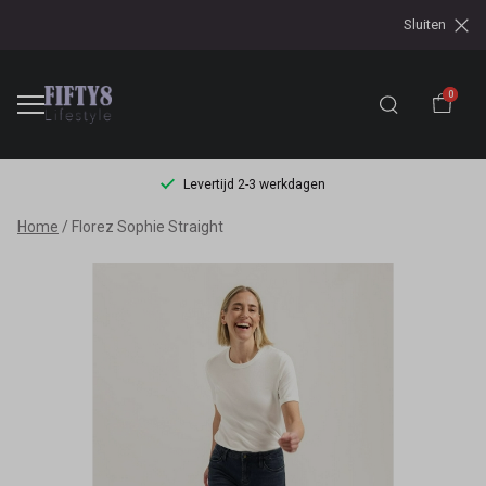
Sluiten
0
Levertijd 2-3 werkdagen
Florez
Home
Florez Sophie Straight
Sophie
Straight
-
Fifty8