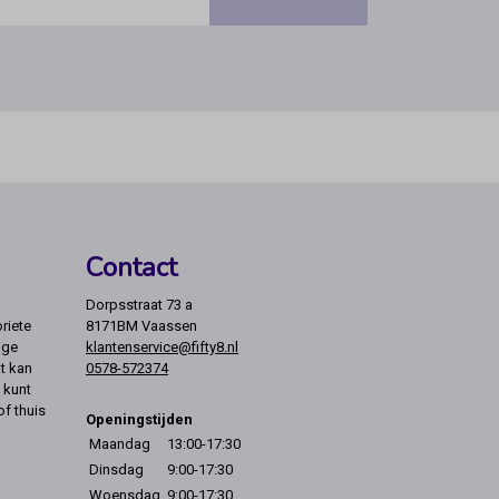
Contact
Dorpsstraat 73 a
riete
8171BM Vaassen
ige
klantenservice@fifty8.nl
t kan
0578-572374
 kunt
of thuis
Openingstijden
Maandag
13:00-17:30
Dinsdag
9:00-17:30
Woensdag
9:00-17:30