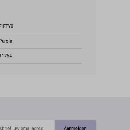
FIFTY8
Purple
31764
Aanmelden