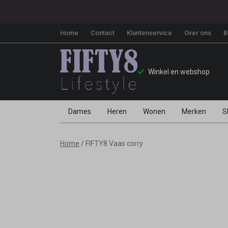
Home
Contact
Klantenservice
Over ons
B
Winkel en webshop
Dames
Heren
Wonen
Merken
S
Vaas
Home
FIFTY8 Vaas corry
corry
-
Fifty8