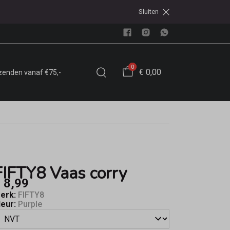
Sluiten
0
€ 0,00
rzenden vanaf €75,-
FIFTY8 Vaas corry
 8,99
erk:
FIFTY8
leur:
Purple