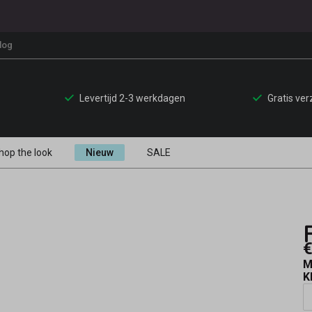
log
Levertijd 2-3 werkdagen
Gratis ve
hop the look
Nieuw
SALE
€
M
K