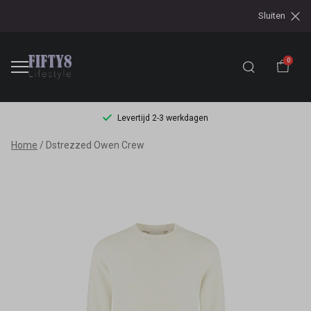
Sluiten
0
Levertijd 2-3 werkdagen
Dstrezzed
Home
Dstrezzed Owen Crew
Owen
Crew
-
Fifty8