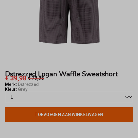
Dstrezzed Logan Waffle Sweatshort
€ 39,98
€ 79,95
Merk:
Dstrezzed
Kleur:
Grey
TOEVOEGEN AAN WINKELWAGEN