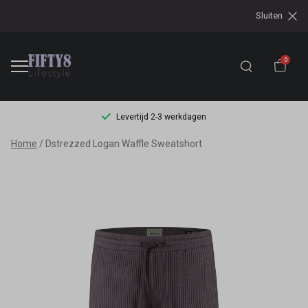
Sluiten
0
Levertijd 2-3 werkdagen
Dstrezzed
Home
Dstrezzed Logan Waffle Sweatshort
Logan
Waffle
Sweatshort
-
Fifty8