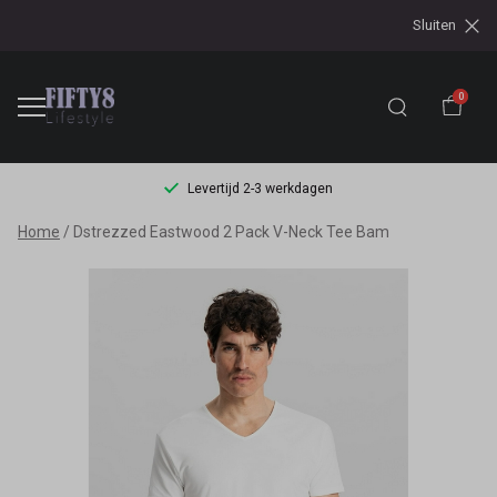
Sluiten
0
Levertijd 2-3 werkdagen
Dstrezzed
Home
Dstrezzed Eastwood 2 Pack V-Neck Tee Bam
Eastwood
2
Pack
V-
Neck