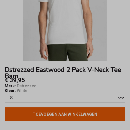
Tee
Bam
-
Fifty8
Dstrezzed Eastwood 2 Pack V-Neck Tee
Bam
€ 39,95
Merk:
Dstrezzed
Kleur:
White
TOEVOEGEN AAN WINKELWAGEN