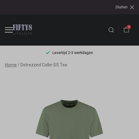
Sluiten
0
Levertijd 2-3 werkdagen
Dstrezzed
Home
Dstrezzed Collin SS Tee
Collin
SS
Tee
-
Fifty8