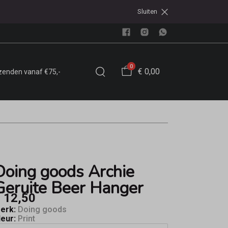
Sluiten
0
€ 0,00
rzenden vanaf €75,-
Doing goods Archie
Geruite Beer Hanger
 12,50
erk:
Doing goods
leur:
Print