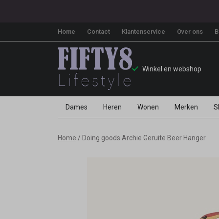
Home
Contact
Klantenservice
Over ons
B
Winkel en webshop
Dames
Heren
Wonen
Merken
S
Doing
Home
Doing goods Archie Geruite Beer Hanger
goods
Archie
Geruite