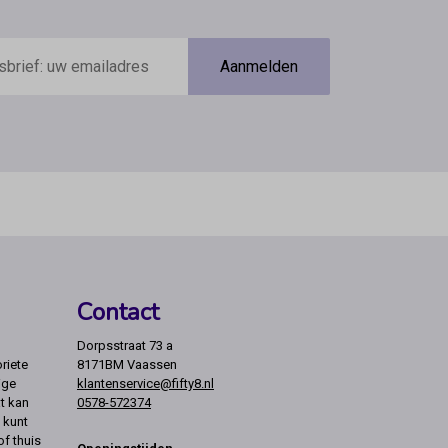
Aanmelden
Contact
Dorpsstraat 73 a
riete
8171BM Vaassen
ige
klantenservice@fifty8.nl
t kan
0578-572374
 kunt
of thuis