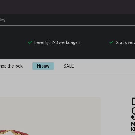
log
Levertijd 2-3 werkdagen
Gratis ve
hop the look
Nieuw
SALE
€
M
K