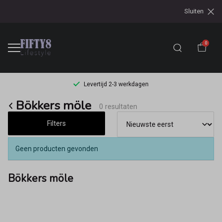
Sluiten
0
Levertijd 2-3 werkdagen
Bökkers
Bökkers möle
0 resultaten
möle
Filters
-
Geen producten gevonden
Fifty8
Bökkers möle