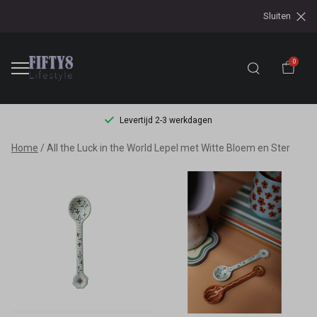
Sluiten
0
Levertijd 2-3 werkdagen
All
Home
All the Luck in the World Lepel met Witte Bloem en Ster
the
Luck
in
the
World