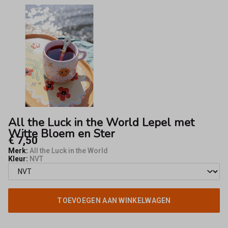
Lepel
met
Witte
Bloem
en
Ster
All the Luck in the World Lepel met
-
Witte Bloem en Ster
€ 7,50
Fifty8
Merk:
All the Luck in the World
Kleur:
NVT
TOEVOEGEN AAN WINKELWAGEN