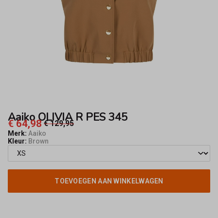
Fifty8
Aaiko OLIVIA R PES 345
€ 64,98
€ 129,95
Merk:
Aaiko
Kleur:
Brown
TOEVOEGEN AAN WINKELWAGEN