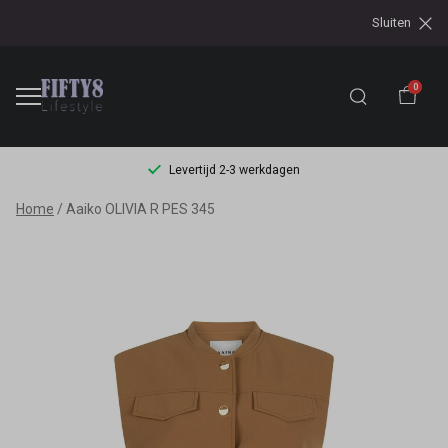
Sluiten
0
Levertijd 2-3 werkdagen
Aaiko
Home
Aaiko OLIVIA R PES 345
OLIVIA
R
PES
345
-