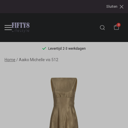
Sluiten
0
Levertijd 2-3 werkdagen
Aaiko
Home
Aaiko Michelle vis 512
Michelle
vis
512
-
Fifty8