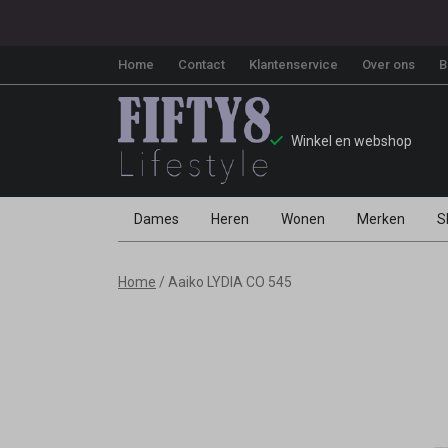
Home
Contact
Klantenservice
Over ons
B
Winkel en webshop
Dames
Heren
Wonen
Merken
S
Aaiko
Home
Aaiko LYDIA CO 545
LYDIA
CO
545