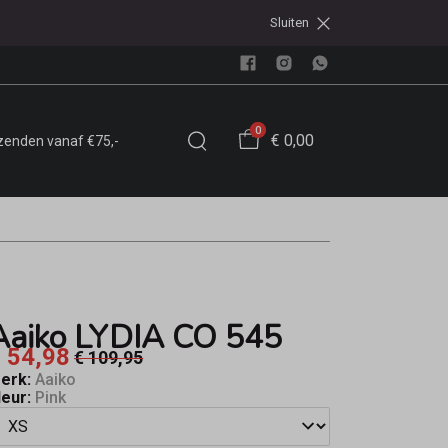
Sluiten
0
€ 0,00
rzenden vanaf €75,-
Aaiko LYDIA CO 545
 54,98
€ 109,95
erk:
Aaiko
leur:
Pink