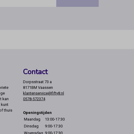
Contact
Dorpsstraat 73 a
riete
8171BM Vaassen
ige
klantenservice@fifty8.nl
t kan
0578-572374
 kunt
of thuis
Openingstijden
Maandag
13:00-17:30
Dinsdag
9:00-17:30
Woensdag
9:00-17:30