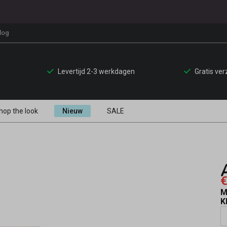
log
Levertijd 2-3 werkdagen
Gratis ve
hop the look
Nieuw
SALE
€
M
K