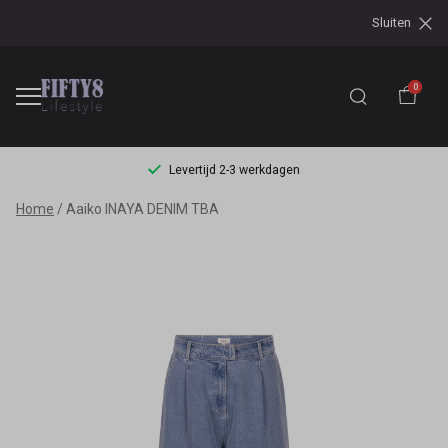
Sluiten
0
Levertijd 2-3 werkdagen
Aaiko
Home
Aaiko INAYA DENIM TBA
INAYA
DENIM
TBA
-
Fifty8