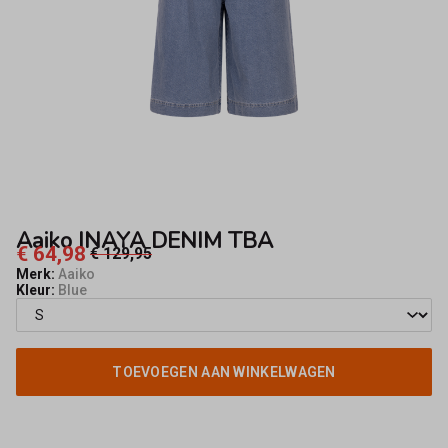
Aaiko INAYA DENIM TBA
€ 64,98
€ 129,95
Merk:
Aaiko
Kleur:
Blue
TOEVOEGEN AAN WINKELWAGEN